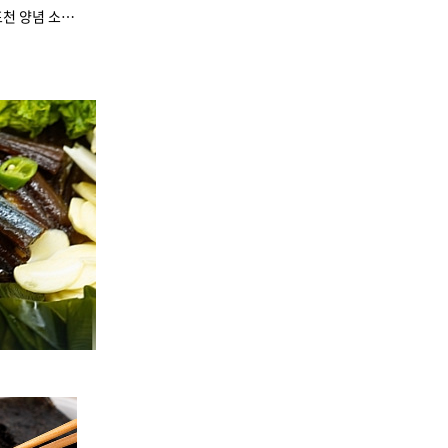
대박 빅히트 상품! 포천 양념 소갈비 1.5kg 10대