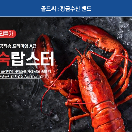
골드씨 : 황금수산 밴드