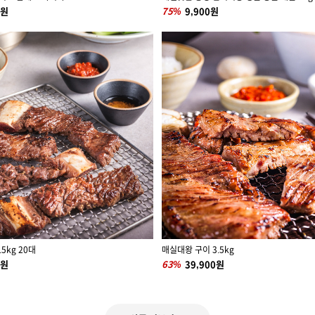
0원
75%
9,900원
5kg 20대
매실대왕 구이 3.5kg
0원
63%
39,900원