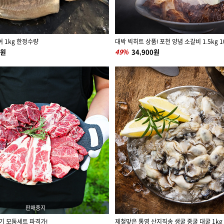
어 1kg 한정수량
대박 빅히트 상품! 포천 양념 소갈비 1.5kg 
0원
49%
34,900원
판매중지
고기 모둠세트 파격가!
제철맞은 통영 산지직송 생굴 중굴 대굴 1kg