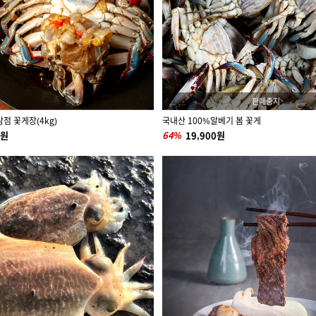
판매중지
삼점 꽃게장(4kg)
국내산 100%알베기 봄 꽃게
0원
64%
19,900원